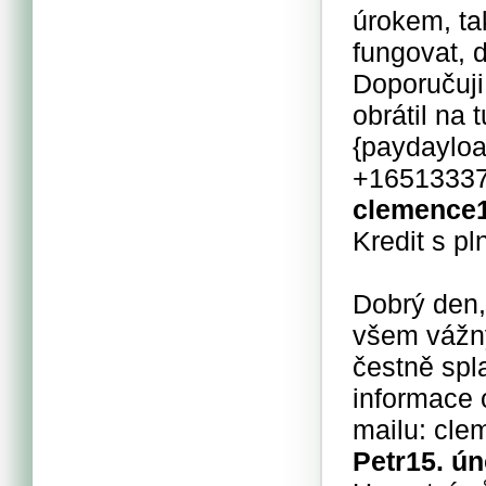
úrokem, ta
fungovat, 
Doporučuji
obrátil na 
{paydaylo
+1651333
clemence
Kredit s p
Dobrý den,
všem vážný
čestně spla
informace 
mailu: cl
Petr
15. ún