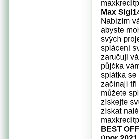
maxkredit
Max Sigl
1
Nabízím vá
abyste mohl
svých proj
splácení s
zaručuji v
půjčka vá
splátka se
začínají tř
můžete spl
získejte sv
získat nal
maxkredit
BEST OFF
únor 2021