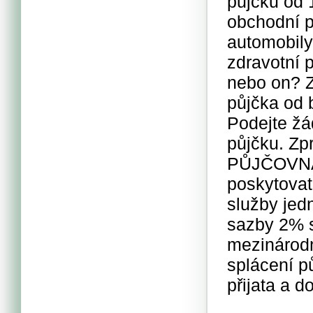
půjčku od 
obchodní p
automobily,
zdravotní p
nebo on? Z
půjčka od 
Podejte žá
půjčku. Zp
PŮJČOVNA
poskytovat
služby jed
sazby 2% s
mezinárodn
splácení pů
přijata a d