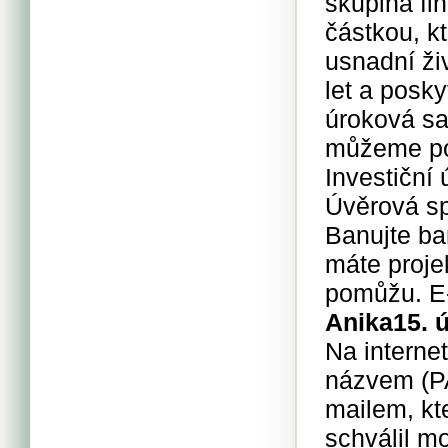
skupina fi
částkou, k
usnadní ži
let a posk
úroková sa
můžeme pom
Investiční 
Úvěrová sp
Banujte ba
máte proje
pomůžu. E
Anika
15. 
Na interne
názvem (PA
mailem, kt
schválil m