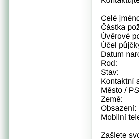
Kontaktujt
Celé jmén
Částka po
Úvěrové p
Účel půjč
Datum nar
Rod: ___
Stav: ___
Kontaktní
Město / P
Země: __
Obsazení:
Mobilní t
Zašlete sv