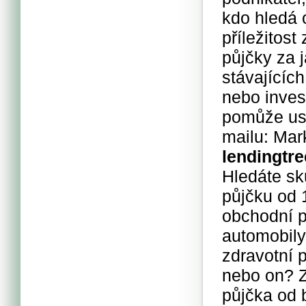
kdo hledá 
příležitost
půjčky za 
stávajícíc
nebo inves
pomůže usk
mailu: Ma
lendingtre
Hledáte sk
půjčku od 
obchodní p
automobily,
zdravotní p
nebo on? Z
půjčka od 