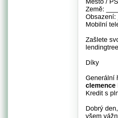
Město / P
Země: __
Obsazení:
Mobilní t
Zašlete sv
lendingtr
Díky
Generální 
clemence 
Kredit s p
Dobrý den,
všem vážný