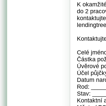
K okamžité
do 2 praco
kontaktujt
lendingtr
Kontaktujt
Celé jmén
Částka po
Úvěrové p
Účel půjč
Datum nar
Rod: ___
Stav: ___
Kontaktní