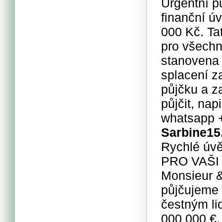
Urgentní p
finanční ú
000 Kč. Ta
pro všechn
stanovena
splacení z
půjčku a za
půjčit, na
whatsapp 
Sarbine
15
Rychlé úvě
PRO VAŠI 
Monsieur 
půjčujeme 
čestným li
000 000 €.