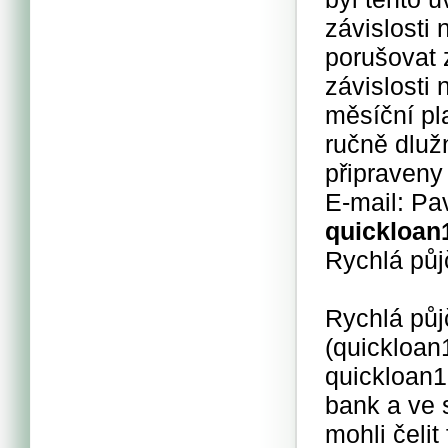
závislosti
porušovat 
závislosti 
měsíční pl
ručně dluž
připraveny
E-mail: P
quickloan
Rychlá půj
Rychlá půj
(quickloa
quickloan
bank a ve 
mohli čelit