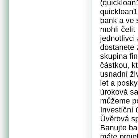
(quickloa
quickloan
bank a ve 
mohli čelit
jednotlivc
dostanete 
skupina fi
částkou, k
usnadní ži
let a posk
úroková sa
můžeme pom
Investiční 
Úvěrová sp
Banujte ba
máte proje