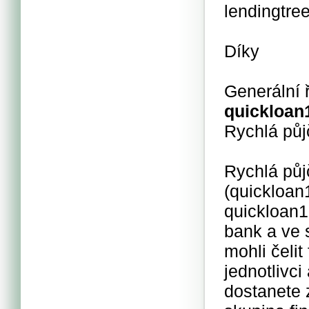
lendingtr
Díky
Generální 
quickloan
Rychlá půj
Rychlá půj
(quickloa
quickloan
bank a ve 
mohli čelit
jednotlivc
dostanete 