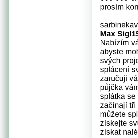
prosím kon
sarbineka
Max Sigl
1
Nabízím vá
abyste mohl
svých proj
splácení s
zaručuji v
půjčka vá
splátka se
začínají tř
můžete spl
získejte sv
získat nal