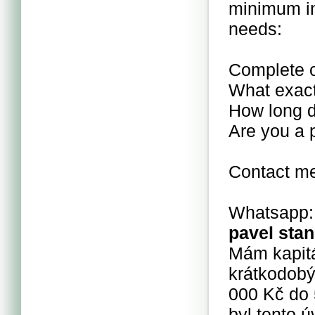
minimum in
needs:
Complete c
What exact
How long d
Are you a p
Contact me
Whatsapp:
pavel stan
Mám kapitá
krátkodobý
000 Kč do 
byl tento 