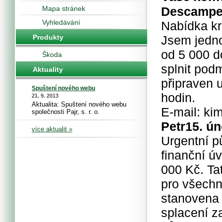
Mapa stránek
Descampe
Vyhledávání
Nabídka kr
Produkty
Jsem jedno
od 5 000 
Škoda
splnit pod
Aktuality
připraven 
Spuštení nového webu
hodin.
21. 9. 2013
Aktualita: Spuštení nového webu
E-mail: k
společnosti Pajr, s. r. o.
Petr
15. ún
více aktualit »
Urgentní p
finanční ú
000 Kč. Ta
pro všechn
stanovena
splacení z