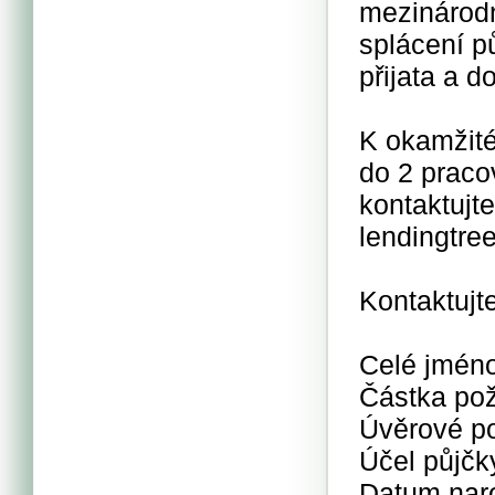
mezinárodn
splácení pů
přijata a d
K okamžité
do 2 praco
kontaktujt
lendingtr
Kontaktujt
Celé jmén
Částka po
Úvěrové p
Účel půjč
Datum nar