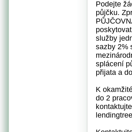
Podejte žá
půjčku. Zp
PŮJČOVNA
poskytovat
služby jed
sazby 2% s
mezinárodn
splácení pů
přijata a d
K okamžité
do 2 praco
kontaktujt
lendingtr