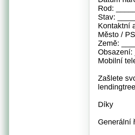
Rod: ___
Stav: ___
Kontaktní
Město / P
Země: __
Obsazení:
Mobilní t
Zašlete sv
lendingtr
Díky
Generální 