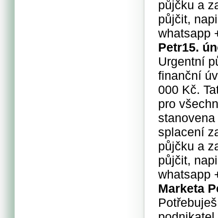
půjčku a za
půjčit, na
whatsapp 
Petr
15. ún
Urgentní p
finanční ú
000 Kč. Ta
pro všechn
stanovena
splacení z
půjčku a za
půjčit, na
whatsapp 
Marketa 
Potřebuješ
podnikatel