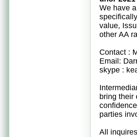
We have a 
specificall
value, Is
other AA r
Contact :
Email: Da
skype : k
Intermedia
bring their
confidence,
parties inv
All inquire