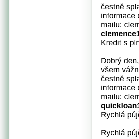
čestně spla
informace 
mailu: cl
clemence
Kredit s p
Dobrý den,
všem vážný
čestně spla
informace 
mailu: cl
quickloan
Rychlá půj
Rychlá půj