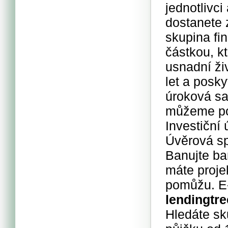
jednotlivc
dostanete 
skupina fi
částkou, k
usnadní ži
let a posk
úroková sa
můžeme pom
Investiční 
Úvěrová sp
Banujte ba
máte proje
pomůžu. E
lendingtre
Hledáte sk