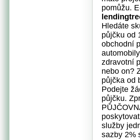
pomůžu. E
lendingtre
Hledáte sk
půjčku od 
obchodní p
automobily,
zdravotní p
nebo on? Z
půjčka od 
Podejte žá
půjčku. Zp
PŮJČOVNA
poskytovat
služby jed
sazby 2% s